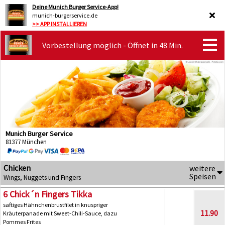
Deine Munich Burger Service-App!
munich-burgerservice.de
>> APP INSTALLIEREN
Vorbestellung möglich - Öffnet in 48 Min.
Munich Burger Service
81377 München
Chicken
weitere
Speisen
Wings, Nuggets und Fingers
6 Chick´n Fingers Tikka
saftiges Hähnchenbrustfilet in knuspriger
11.90
Kräuterpanade mit Sweet-Chili-Sauce, dazu
Pommes Frites